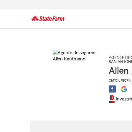
Comienzo
del
contenido
principal
AGENTE DE 
SAN ANTON
Allen
ChFC®
,
RICP®
,
Investm