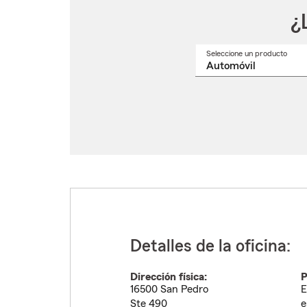
¿
Seleccione un producto
Selec
un
nomb
de
produ
del
menú
despl
Detalles de la oficina:
Dirección física:
P
16500 San Pedro
E
Ste 490
e