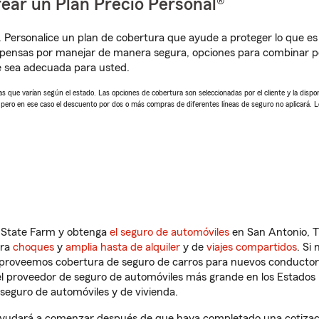
ear un Plan Precio Personal®
. Personalice un plan de cobertura que ayude a proteger lo que es 
mpensas por manejar de manera segura, opciones para combinar p
e sea adecuada para usted.
 que varían según el estado. Las opciones de cobertura son seleccionadas por el cliente y la disponib
, pero en ese caso el descuento por dos o más compras de diferentes líneas de seguro no aplicará. 
n State Farm y obtenga
el seguro de automóviles
en San Antonio, T
tra
choques
y
amplia hasta de alquiler
y de
viajes compartidos
. Si
s proveemos cobertura de seguro de carros para nuevos conductores
l proveedor de seguro de automóviles más grande en los Estados
seguro de automóviles y de vivienda.
yudará a comenzar después de que haya completado una cotizació