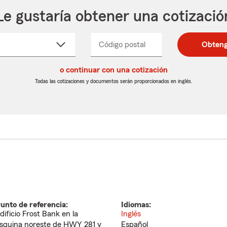
Le gustaría obtener una cotizació
cione
Código postal
Ingresa
Ingresa
Obteng
_____
un
un
re
código
código
cto
o continuar con una cotización
postal
postal
de
de
Todas las cotizaciones y documentos serán proporcionados en inglés.
egable
5
5
dígitos
dígitos
unto de referencia:
Idiomas:
dificio Frost Bank en la
Inglés
squina noreste de HWY 281 y
Español