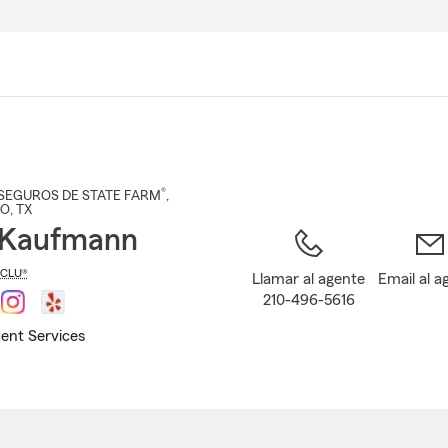
Pasar
al
contenido
principal
®
SEGUROS DE STATE FARM
,
IO
, TX
 Kaufmann
CLU®
Llamar al agente
Email al a
210-496-5616
ent Services