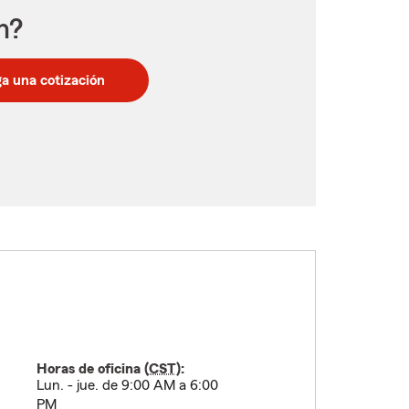
n?
a una cotización
Horas de oficina (
CST
):
Lun. - jue. de 9:00 AM a 6:00
PM