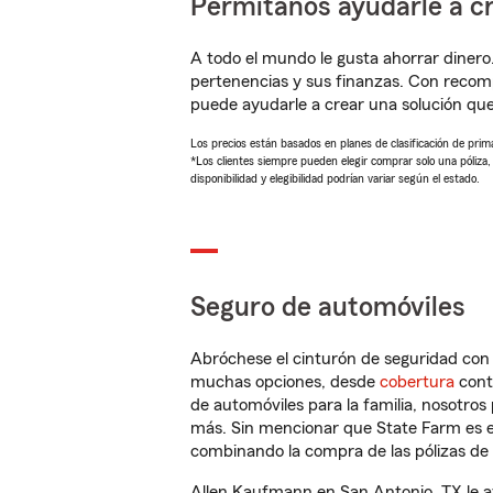
Permítanos ayudarle a cr
A todo el mundo le gusta ahorrar dinero
pertenencias y sus finanzas. Con reco
puede ayudarle a crear una solución qu
Los precios están basados en planes de clasificación de primas
*Los clientes siempre pueden elegir comprar solo una póliza
disponibilidad y elegibilidad podrían variar según el estado.
Seguro de automóviles
Abróchese el cinturón de seguridad co
muchas opciones, desde
cobertura
con
de automóviles para la familia, nosotro
más. Sin mencionar que State Farm es e
combinando la compra de las pólizas de 
Allen Kaufmann en San Antonio, TX le a