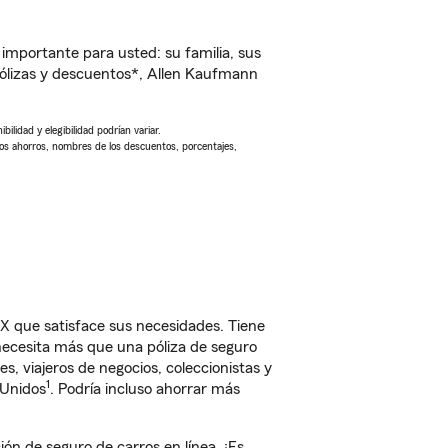
importante para usted: su familia, sus
ólizas y descuentos*, Allen Kaufmann
ilidad y elegibilidad podrían variar.
Los ahorros, nombres de los descuentos, porcentajes,
X que satisface sus necesidades. Tiene
 necesita más que una póliza de seguro
, viajeros de negocios, coleccionistas y
1
 Unidos
. Podría incluso ahorrar más
n de seguro de carros en línea. ¡Es